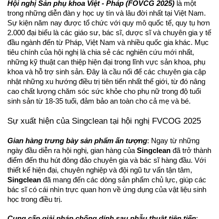
Hội nghị Sản phụ khoa Việt - Pháp (FOVCG 2025)
là một
trong những diễn đàn y học uy tín và lâu đời nhất tại Việt Nam.
Sự kiện năm nay được tổ chức với quy mô quốc tế, quy tụ hơn
2.000 đại biểu là các giáo sư, bác sĩ, dược sĩ và chuyên gia y tế
đầu ngành đến từ Pháp, Việt Nam và nhiều quốc gia khác. Mục
tiêu chính của hội nghị là chia sẻ các nghiên cứu mới nhất,
những kỹ thuật can thiệp hiện đại trong lĩnh vực sản khoa, phụ
khoa và hỗ trợ sinh sản. Đây là cầu nối để các chuyên gia cập
nhật những xu hướng điều trị tiên tiến nhất thế giới, từ đó nâng
cao chất lượng chăm sóc sức khỏe cho phụ nữ trong độ tuổi
sinh sản từ 18-35 tuổi, đảm bảo an toàn cho cả mẹ và bé.
Sự xuất hiện của Singclean tại hội nghị FVCOG 2025
Gian hàng trưng bày sản phẩm ấn tượng
: Ngay từ những
ngày đầu diễn ra hội nghị, gian hàng của
Singclean
đã trở thành
điểm đến thu hút đông đảo chuyên gia và bác sĩ hàng đầu. Với
thiết kế hiện đại, chuyên nghiệp và đội ngũ tư vấn tận tâm,
Singclean
đã mang đến các dòng sản phẩm chủ lực, giúp các
bác sĩ có cái nhìn trực quan hơn về ứng dụng của vật liệu sinh
học trong điều trị.
Cung cấp giải pháp chống dính sau phẫu thuật tiên tiến
: