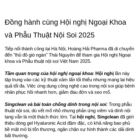
Đồng hành cùng Hội nghị Ngoại Khoa
và Phẫu Thuật Nội Soi 2025
Tiếp nối thành công tại Hà Nội, Hoàng Hải Pharma đã di chuyển
đến "thủ đô gió ngàn" Thái Nguyên để tham gia Hội nghị Ngoại
khoa và Phẫu thuật nội soi Việt Nam 2025.
Tầm quan trọng của hội nghị ngoại khoa
:
Hội nghị
lần này
tập trung vào các kỹ thuật xâm lấn tối thiểu nhưng mang lại hiệu
quả tối đa. Việc ứng dụng công nghệ cao trong nội soi giúp bệnh
nhân phục hồi nhanh hơn, giảm đau đớn và sẹo mổ.
Singclean và bài toán chống dính trong nội soi
:
Trong phẫu
thuật nội soi, dù vết mổ nhỏ nhưng phản ứng viêm và dính nội
tạng vẫn là một thách thức lớn. Tại
hội nghị
,
Singclean
đã giới
thiệu dòng gel Hyaluronic Acid đậm đặc, có khả năng bao phủ
bề mặt mô bị tổn thương, ngăn chặn sự hình thành các dải dính
bất thường.