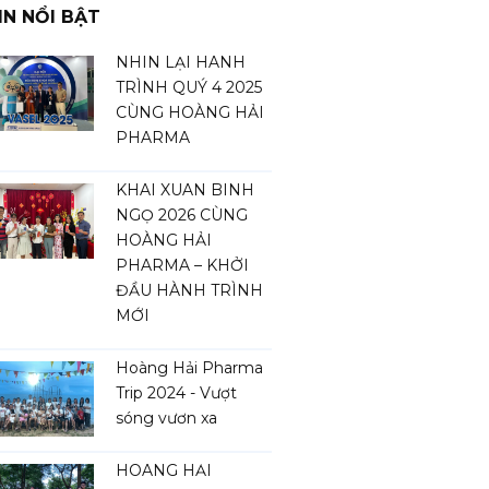
IN NỔI BẬT
NHÌN LẠI HÀNH
TRÌNH QUÝ 4 2025
CÙNG HOÀNG HẢI
PHARMA
KHAI XUÂN BÍNH
NGỌ 2026 CÙNG
HOÀNG HẢI
PHARMA – KHỞI
ĐẦU HÀNH TRÌNH
MỚI
Hoàng Hải Pharma
Trip 2024 - Vượt
sóng vươn xa
HOÀNG HẢI