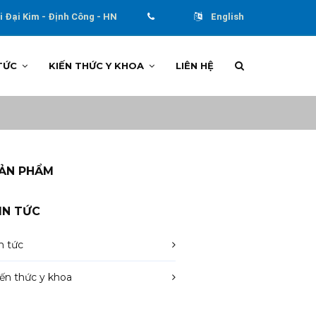
 Đại Kim - Định Công - HN
English
TỨC
KIẾN THỨC Y KHOA
LIÊN HỆ
ẢN PHẨM
IN TỨC
n tức
iến thức y khoa