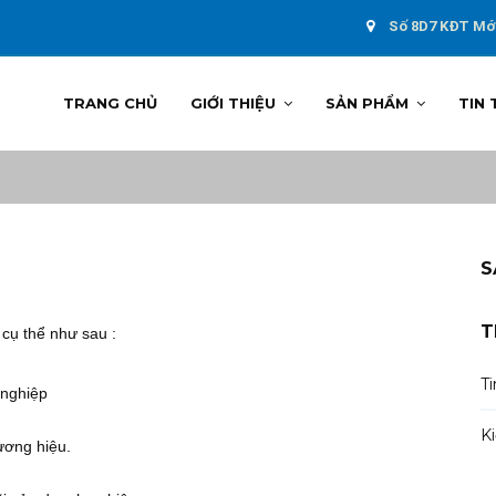
Số 8D7 KĐT Mới
TRANG CHỦ
GIỚI THIỆU
SẢN PHẨM
TIN 
S
T
 cụ thể như sau :
Ti
 nghiệp
K
hương hiệu.