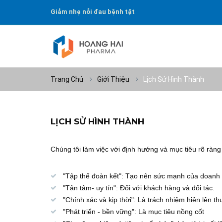
Giảm nhẹ nỗi đau bệnh tật
Nâng cao chất lượng cuộc sống
Trang Chủ
Giới Thiệu
Lịch Sử Hình Thành
LỊCH SỬ HÌNH THÀNH
Chúng tôi làm việc với định hướng và mục tiêu rõ ràng
"Tập thể đoàn kết": Tạo nên sức mạnh của doanh
"Tận tâm- uy tín": Đối với khách hàng và đối tác.
"Chính xác và kịp thời": Là trách nhiệm hiên lên t
"Phát triển - bền vững": Là mục tiêu nồng cốt