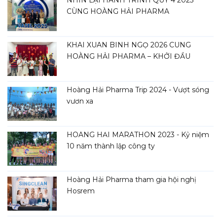
NHÌN LẠI HÀNH TRÌNH QUÝ 4 2025
CÙNG HOÀNG HẢI PHARMA
KHAI XUÂN BÍNH NGỌ 2026 CÙNG
HOÀNG HẢI PHARMA – KHỞI ĐẦU
HÀNH TRÌNH MỚI
Hoàng Hải Pharma Trip 2024 - Vượt sóng
vươn xa
HOÀNG HẢI MARATHON 2023 - Kỷ niệm
10 năm thành lập công ty
Hoàng Hải Pharma tham gia hội nghị
Hosrem